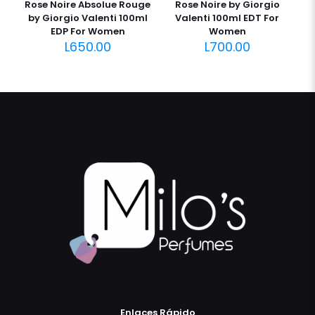
Rose Noire Absolue Rouge
Rose Noire by Giorgio
by Giorgio Valenti 100ml
Valenti 100ml EDT For
EDP For Women
Women
L
650.00
L
700.00
Enlaces Rápido