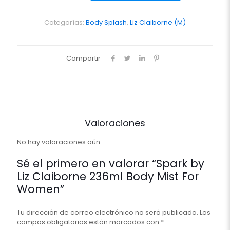
Claiborne
236ml
Body
Categorías:
Body Splash
,
Liz Claiborne (M)
Mist
For
Women
Compartir
cantidad
Valoraciones
No hay valoraciones aún.
Sé el primero en valorar “Spark by
Liz Claiborne 236ml Body Mist For
Women”
Tu dirección de correo electrónico no será publicada.
Los
campos obligatorios están marcados con
*