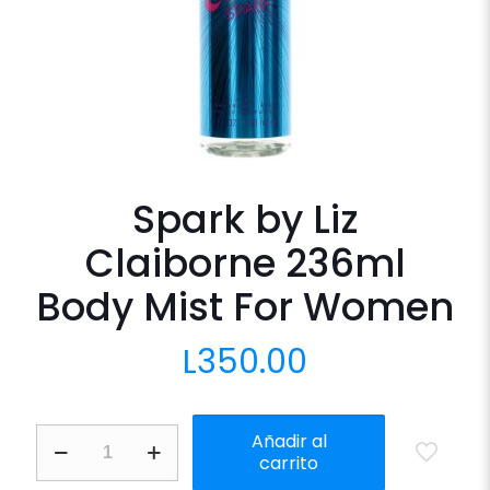
Spark by Liz
Claiborne 236ml
Body Mist For Women
L
350.00
Spark
Añadir al
by
carrito
Liz