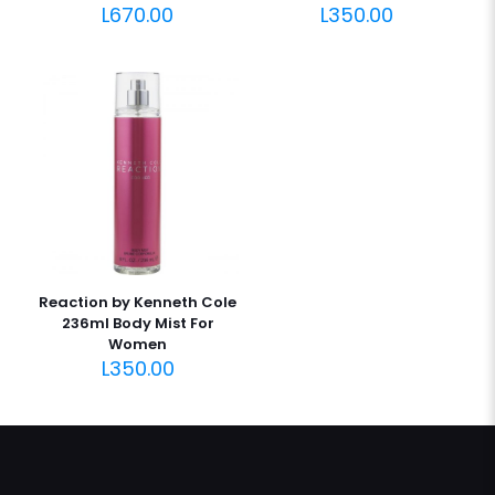
L
670.00
L
350.00
Reaction by Kenneth Cole
236ml Body Mist For
Women
L
350.00