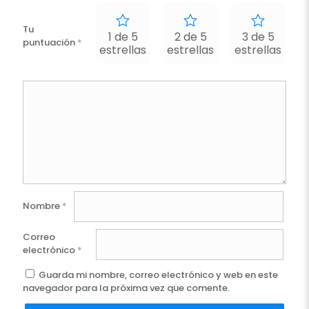
Tu
1 de 5
2 de 5
3 de 5
puntuación
*
estrellas
estrellas
estrellas
e
Nombre
*
Correo
electrónico
*
Guarda mi nombre, correo electrónico y web en este
navegador para la próxima vez que comente.