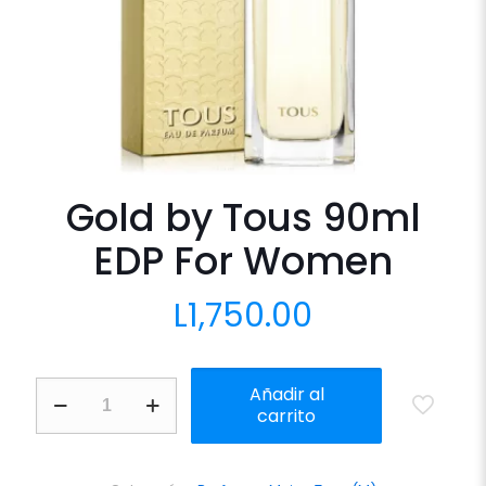
Gold by Tous 90ml
EDP For Women
L
1,750.00
Gold
Añadir al
by
carrito
Tous
90ml
EDP