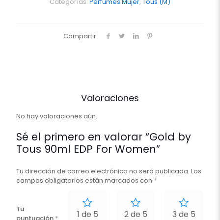
For
Categorías:
Perfumes Mujer
,
Tous (M)
Women
cantidad
Compartir
Valoraciones
No hay valoraciones aún.
Sé el primero en valorar “Gold by
Tous 90ml EDP For Women”
Tu dirección de correo electrónico no será publicada.
Los
campos obligatorios están marcados con
*
Tu
1 de 5
2 de 5
3 de 5
puntuación
*