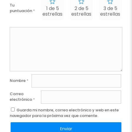
Tu
1 de 5
2 de 5
3 de 5
puntuación
*
estrellas
estrellas
estrellas
e
Nombre
*
Correo
electrónico
*
Guarda mi nombre, correo electrónico y web en este
navegador para la próxima vez que comente.