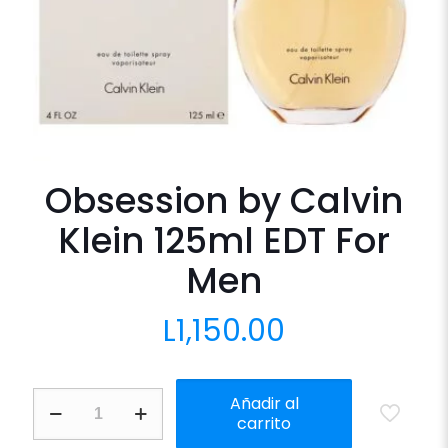
Obsession by Calvin
Klein 125ml EDT For
Men
L
1,150.00
Obsession
Añadir al
by
carrito
Calvin