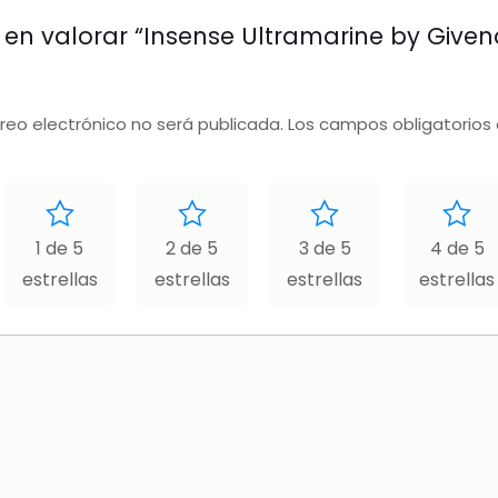
o en valorar “Insense Ultramarine by Give
rreo electrónico no será publicada.
Los campos obligatorios
1 de 5
2 de 5
3 de 5
4 de 5
estrellas
estrellas
estrellas
estrellas