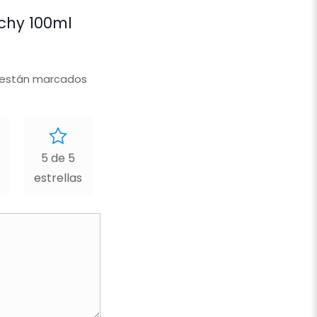
nchy 100ml
 están marcados
5 de 5
estrellas