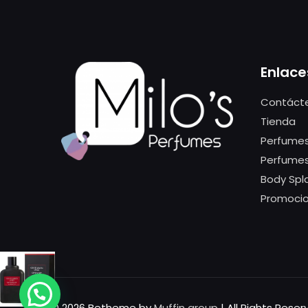
Enlace
Contáct
Tienda
Perfumes
Perfume
Body Spl
Promoci
© 2026 Betheme by
Muffin group
| All Rights Rese