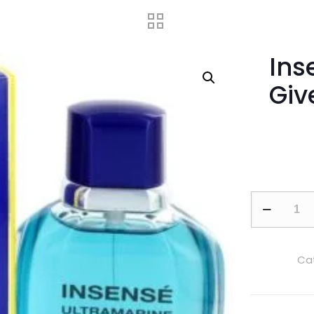
Ins
Giv
Insense
Ultramarin
by
Givenchy
Ca
100ml
EDT