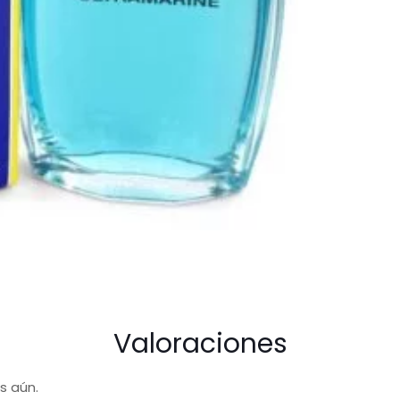
For
Men
cantidad
Valoraciones
s aún.