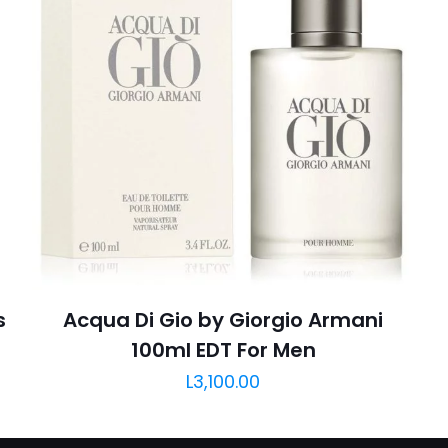
s
Acqua Di Gio by Giorgio Armani
100ml EDT For Men
L
3,100.00