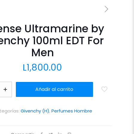
ense Ultramarine by
enchy 100ml EDT For
Men
L
1,800.00
Añadir al carrito
e
tegorías:
Givenchy (H)
,
Perfumes Hombre