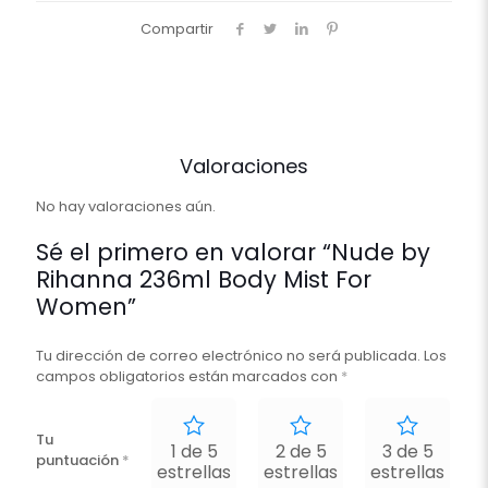
Compartir
Valoraciones
No hay valoraciones aún.
Sé el primero en valorar “Nude by
Rihanna 236ml Body Mist For
Women”
Tu dirección de correo electrónico no será publicada.
Los
campos obligatorios están marcados con
*
Tu
1 de 5
2 de 5
3 de 5
puntuación
*
estrellas
estrellas
estrellas
e