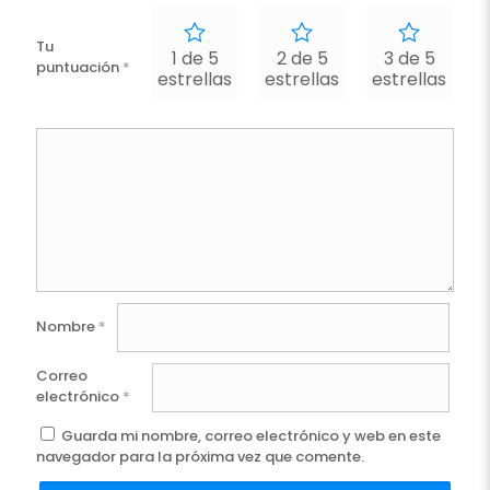
Tu
1 de 5
2 de 5
3 de 5
puntuación
*
estrellas
estrellas
estrellas
e
Nombre
*
Correo
electrónico
*
Guarda mi nombre, correo electrónico y web en este
navegador para la próxima vez que comente.