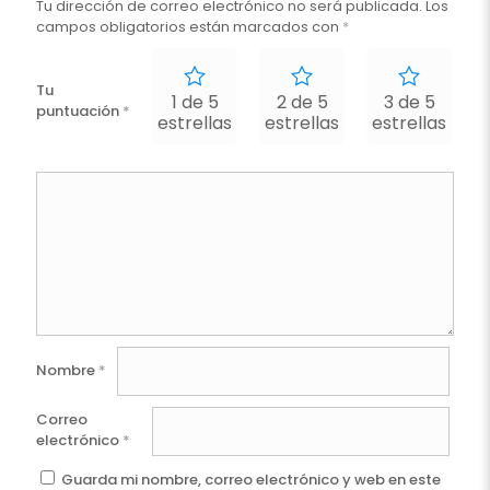
Tu dirección de correo electrónico no será publicada.
Los
campos obligatorios están marcados con
*
Tu
1 de 5
2 de 5
3 de 5
puntuación
*
estrellas
estrellas
estrellas
e
Nombre
*
Correo
electrónico
*
Guarda mi nombre, correo electrónico y web en este