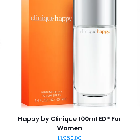
r
Happy by Clinique 100ml EDP For
Women
L
1,950.00