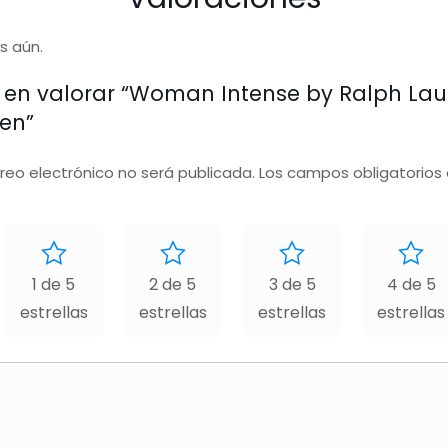
s aún.
o en valorar “Woman Intense by Ralph Lau
en”
rreo electrónico no será publicada.
Los campos obligatorios
1 de 5
2 de 5
3 de 5
4 de 5
estrellas
estrellas
estrellas
estrellas