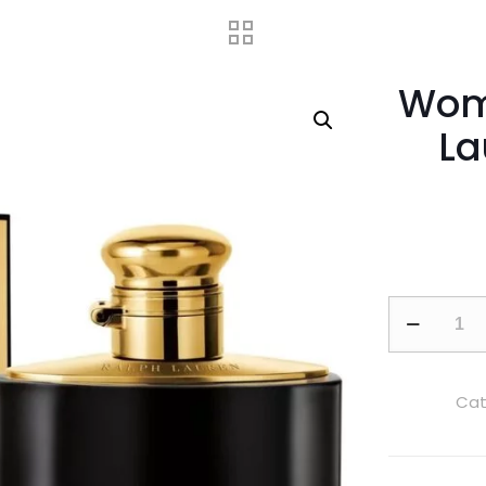
Wom
La
Woman
Intense
by
Ralph
Cat
Lauren
100ml