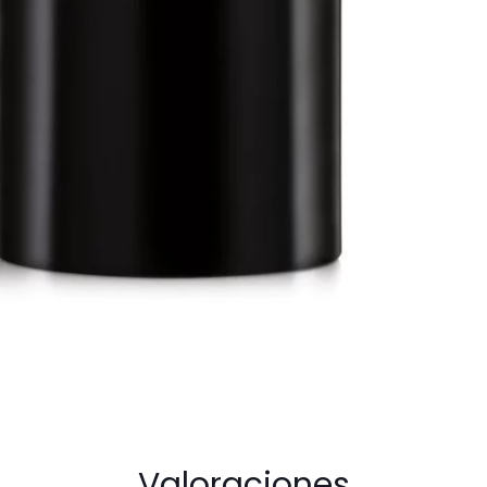
EDP
For
Women
cantidad
Valoraciones