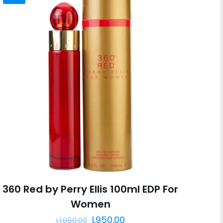
360 Red by Perry Ellis 100ml EDP For
Women
El
El
L
950.00
L
1,050.00