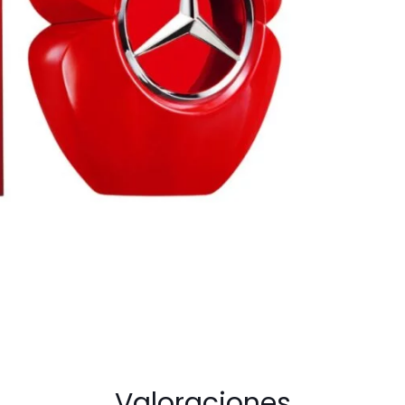
90ml
EDP
For
Women
cantidad
Valoraciones