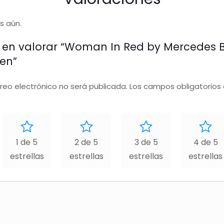
s aún.
o en valorar “Woman In Red by Mercedes 
en”
rreo electrónico no será publicada.
Los campos obligatorios
1 de 5
2 de 5
3 de 5
4 de 5
estrellas
estrellas
estrellas
estrellas