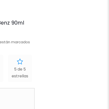
Benz 90ml
 están marcados
5 de 5
estrellas