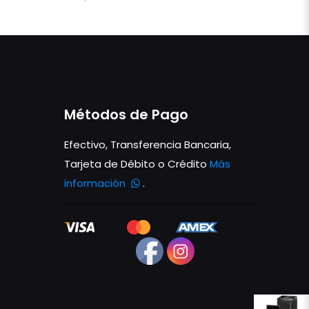
precio
precio
original
actual
era:
es:
L1,050.00.
L950.00.
Métodos de Pago
Efectivo, Transferencia Bancaria,
Tarjeta de Débito o Crédito
Más
información
.