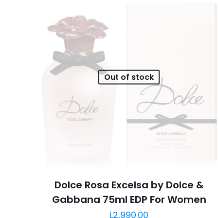
Out of stock
Dolce Rosa Excelsa by Dolce &
Gabbana 75ml EDP For Women
L
2,990.00