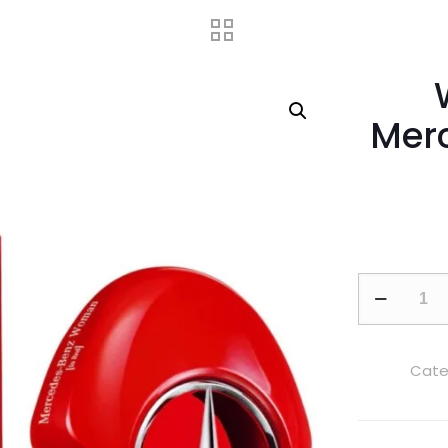
Mer
Woman
In
Red
by
Cate
Mercedes
Benz