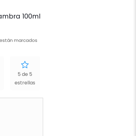
lhambra 100ml
 están marcados
5 de 5
estrellas