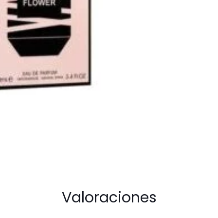
EDP
For
Women
cantidad
Valoraciones