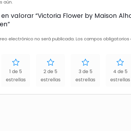
s aún.
o en valorar “Victoria Flower by Maison A
en”
rreo electrónico no será publicada.
Los campos obligatorios
1 de 5
2 de 5
3 de 5
4 de 5
estrellas
estrellas
estrellas
estrellas