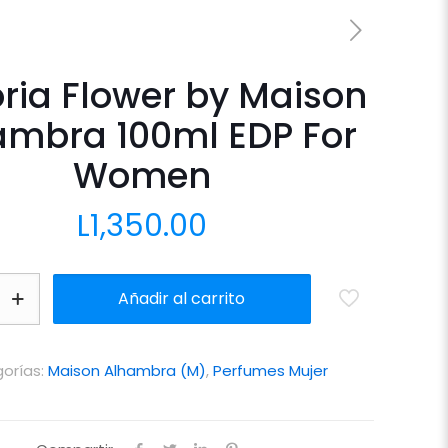
oria Flower by Maison
ambra 100ml EDP For
Women
L
1,350.00
Añadir al carrito
orías:
Maison Alhambra (M)
,
Perfumes Mujer