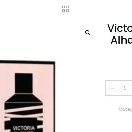
Vict
Alh
Victoria
Flower
by
Maison
Categ
Alhambra
100ml