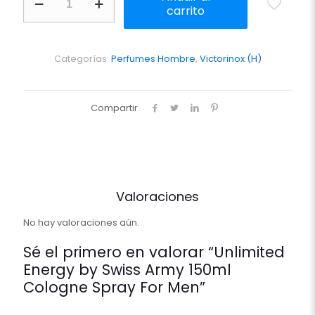
Energy
carrito
by
Swiss
Army
150ml
Categorías:
Perfumes Hombre
,
Victorinox (H)
Cologne
Spray
For
Compartir
Men
cantidad
Valoraciones
No hay valoraciones aún.
Sé el primero en valorar “Unlimited
Energy by Swiss Army 150ml
Cologne Spray For Men”