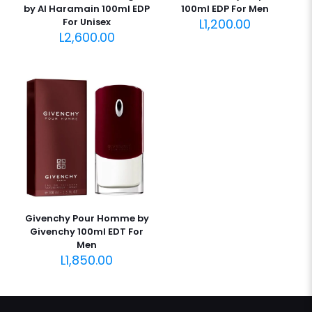
by Al Haramain 100ml EDP
100ml EDP For Men
For Unisex
L
1,200.00
L
2,600.00
Givenchy Pour Homme by
Givenchy 100ml EDT For
Men
L
1,850.00