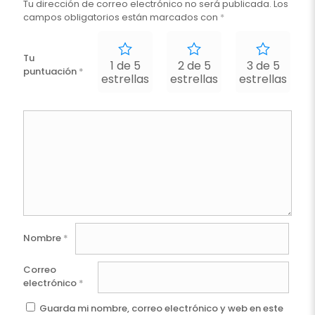
Tu dirección de correo electrónico no será publicada.
Los
campos obligatorios están marcados con
*
Tu
1 de 5
2 de 5
3 de 5
puntuación
*
estrellas
estrellas
estrellas
e
Nombre
*
Correo
electrónico
*
Guarda mi nombre, correo electrónico y web en este