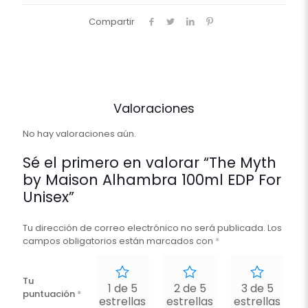
cantidad
Compartir
Valoraciones
No hay valoraciones aún.
Sé el primero en valorar “The Myth
by Maison Alhambra 100ml EDP For
Unisex”
Tu dirección de correo electrónico no será publicada.
Los
campos obligatorios están marcados con
*
Tu
1 de 5
2 de 5
3 de 5
puntuación
*
estrellas
estrellas
estrellas
e