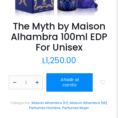
The Myth by Maison
Alhambra 100ml EDP
For Unisex
L
1,250.00
The
Añadir al
Myth
carrito
by
Maison
Alhambra
100ml
Categorías:
Maison Alhambra (H)
,
Maison Alhambra (M)
,
EDP
Perfumes Hombre
,
Perfumes Mujer
For
Unisex