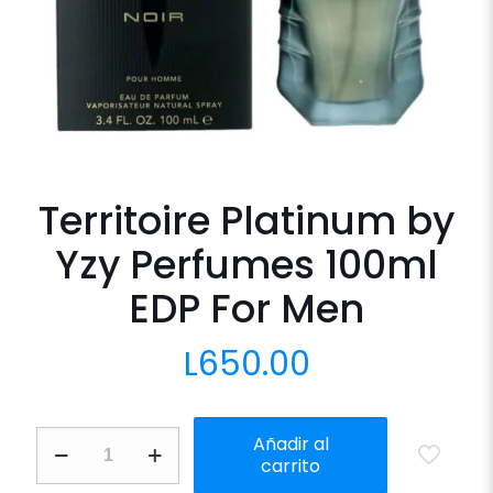
Territoire Platinum by
Yzy Perfumes 100ml
EDP For Men
L
650.00
Territoire
Añadir al
Platinum
carrito
by