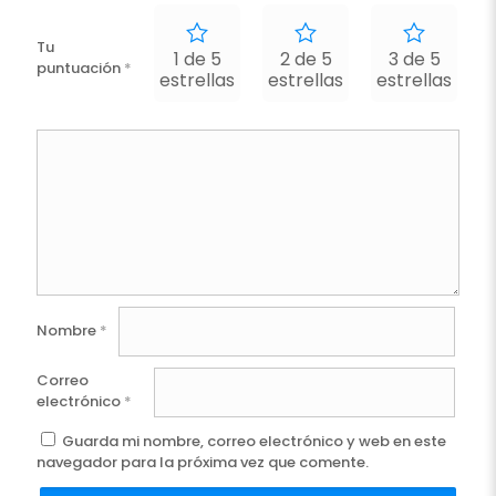
Tu
1 de 5
2 de 5
3 de 5
puntuación
*
estrellas
estrellas
estrellas
e
Nombre
*
Correo
electrónico
*
Guarda mi nombre, correo electrónico y web en este
navegador para la próxima vez que comente.