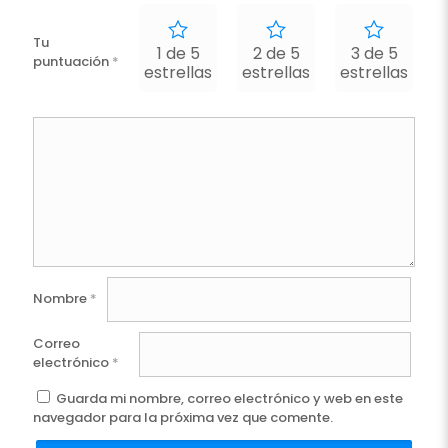
Tu
1 de 5
2 de 5
3 de 5
puntuación
*
estrellas
estrellas
estrellas
e
Nombre
*
Correo
electrónico
*
Guarda mi nombre, correo electrónico y web en este
navegador para la próxima vez que comente.