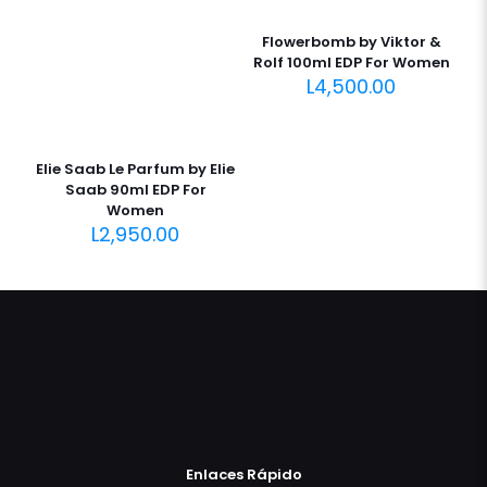
Flowerbomb by Viktor &
Rolf 100ml EDP For Women
L
4,500.00
Elie Saab Le Parfum by Elie
Saab 90ml EDP For
Women
L
2,950.00
Enlaces Rápido