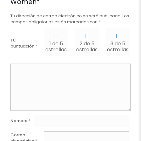
Women”
Tu dirección de correo electrónico no será publicada.
Los
campos obligatorios están marcados con
*
Tu
1 de 5
2 de 5
3 de 5
puntuación
*
estrellas
estrellas
estrellas
e
Nombre
*
Correo
electrónico
*