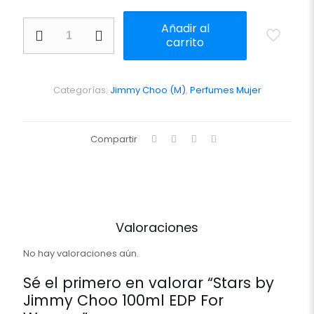
Stars
Añadir al
by
carrito
Jimmy
Choo
100ml
EDP
Categorías:
Jimmy Choo (M)
,
Perfumes Mujer
For
Women
cantidad
Compartir
Valoraciones
No hay valoraciones aún.
Sé el primero en valorar “Stars by
Jimmy Choo 100ml EDP For