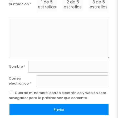
1 de 5
2 de 5
3 de 5
puntuación
*
estrellas
estrellas
estrellas
e
Nombre
*
Correo
electrónico
*
Guarda mi nombre, correo electrónico y web en este
navegador para la próxima vez que comente.