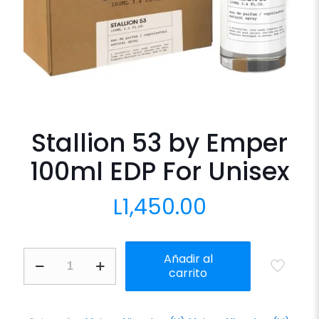
Stallion 53 by Emper
100ml EDP For Unisex
L
1,450.00
Stallion
Añadir al
53
carrito
by
Emper
100ml