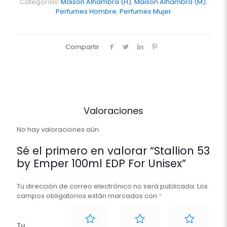
EDP
Categorías:
Maison Alhambra (H)
,
Maison Alhambra (M)
,
For
Perfumes Hombre
,
Perfumes Mujer
Unisex
cantidad
Compartir
Valoraciones
No hay valoraciones aún.
Sé el primero en valorar “Stallion 53
by Emper 100ml EDP For Unisex”
Tu dirección de correo electrónico no será publicada.
Los
campos obligatorios están marcados con
*
Tu