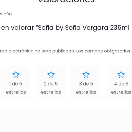
s aún.
 en valorar “Sofia by Sofia Vergara 236ml 
rreo electrónico no será publicada.
Los campos obligatorios
1 de 5
2 de 5
3 de 5
4 de 5
estrellas
estrellas
estrellas
estrellas