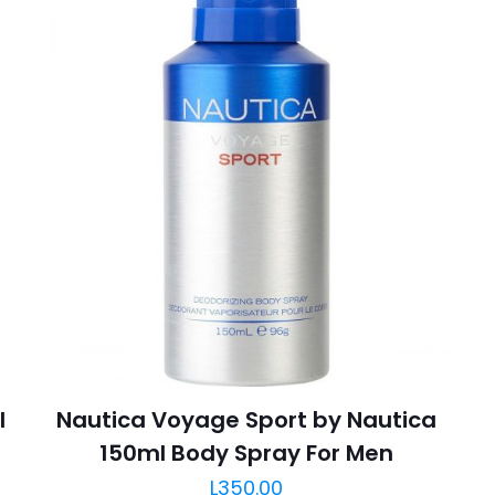
l
Nautica Voyage Sport by Nautica
150ml Body Spray For Men
L
350.00