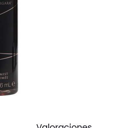
Mist
For
Women
cantidad
Valoraciones