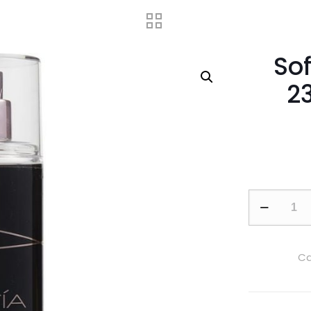
Sof
2
Sofia
by
Sofia
Vergara
Ca
236ml
Body