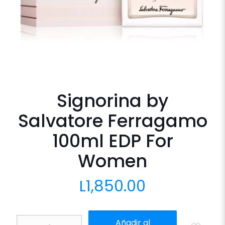
Signorina by
Salvatore Ferragamo
100ml EDP For
Women
L
1,850.00
Signorina
Añadir al