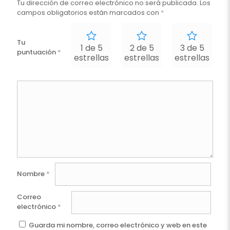
Tu dirección de correo electrónico no será publicada.
Los
campos obligatorios están marcados con
*
Tu
1 de 5
2 de 5
3 de 5
puntuación
*
estrellas
estrellas
estrellas
e
Nombre
*
Correo
electrónico
*
Guarda mi nombre, correo electrónico y web en este