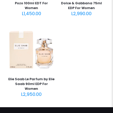
Pozo 100ml EDT For
Dolce & Gabbana 75ml
Women
EDP For Women
L
1,450.00
L
2,990.00
Elie Saab Le Parfum by Elie
Saab 90ml EDP For
Women
L
2,950.00