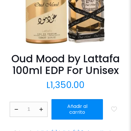
Oud Mood by Lattafa
100ml EDP For Unisex
L
1,350.00
Oud
Añadir al
Mood
carrito
by
Lattafa
100ml