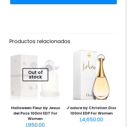
Productos relacionados
Out of
stock
Halloween Fleur by Jesus
J’adore by Christian Dior
del Pozo 100ml EDT For
100ml EDP For Women
Women
L
4,650.00
L
950.00