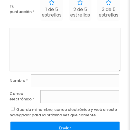
Tu
1 de 5
2 de 5
3 de 5
puntuación
*
estrellas
estrellas
estrellas
e
Nombre
*
Correo
electrónico
*
Guarda mi nombre, correo electrónico y web en este
navegador para la próxima vez que comente.