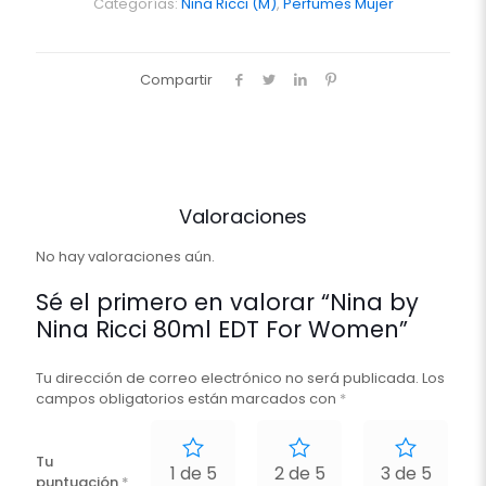
EDT
Categorías:
Nina Ricci (M)
,
Perfumes Mujer
For
Women
cantidad
Compartir
Valoraciones
No hay valoraciones aún.
Sé el primero en valorar “Nina by
Nina Ricci 80ml EDT For Women”
Tu dirección de correo electrónico no será publicada.
Los
campos obligatorios están marcados con
*
Tu
1 de 5
2 de 5
3 de 5
puntuación
*