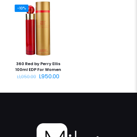
-10%
360 Red by Perry Ellis
100ml EDP For Women
El
El
L
950.00
L
1,050.00
precio
precio
original
actual
era:
es:
L1,050.00.
L950.00.