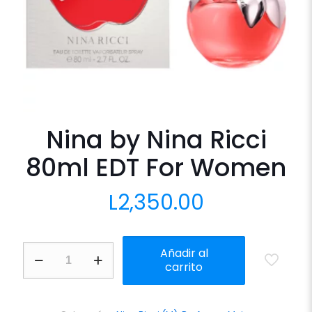
Nina by Nina Ricci
80ml EDT For Women
L
2,350.00
Nina
Añadir al
by
carrito
Nina
Ricci
80ml