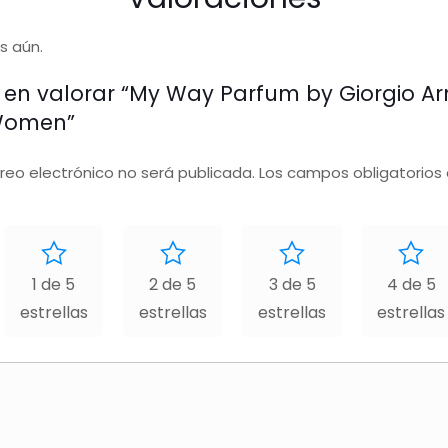
s aún.
o en valorar “My Way Parfum by Giorgio A
Women”
rreo electrónico no será publicada.
Los campos obligatorios
1 de 5
2 de 5
3 de 5
4 de 5
estrellas
estrellas
estrellas
estrellas