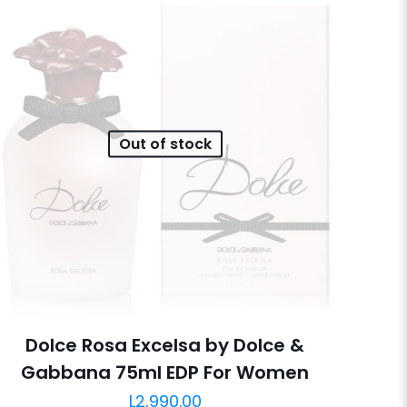
Out of stock
Dolce Rosa Excelsa by Dolce &
Gabbana 75ml EDP For Women
L
2,990.00