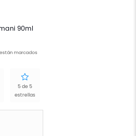
rmani 90ml
 están marcados
5 de 5
estrellas