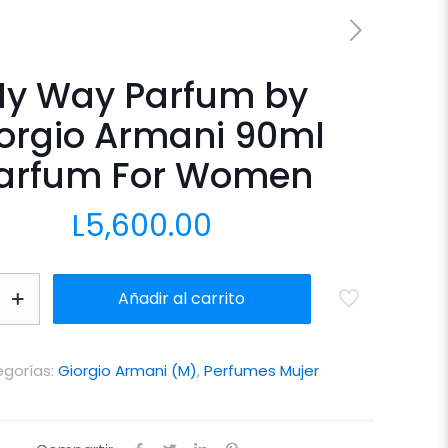
y Way Parfum by
orgio Armani 90ml
arfum For Women
L
5,600.00
Añadir al carrito
gorías:
Giorgio Armani (M)
,
Perfumes Mujer