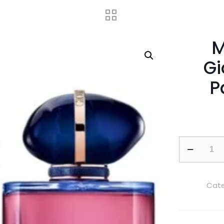
M
Gi
P
My
Way
Parfum
by
Cate
Giorgio
Armani