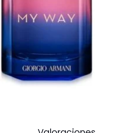
90ml
Parfum
For
Women
cantidad
Valoraciones