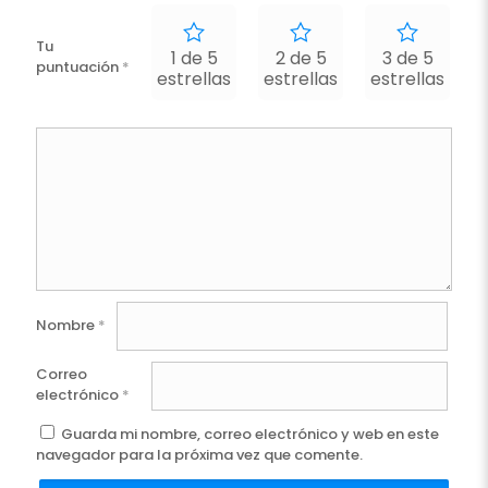
Tu
1 de 5
2 de 5
3 de 5
puntuación
*
estrellas
estrellas
estrellas
e
Nombre
*
Correo
electrónico
*
Guarda mi nombre, correo electrónico y web en este
navegador para la próxima vez que comente.