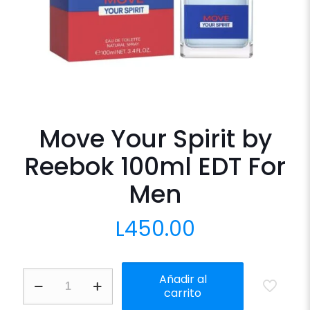
Move Your Spirit by
Reebok 100ml EDT For
Men
L
450.00
Move
Añadir al
Your
carrito
Spirit