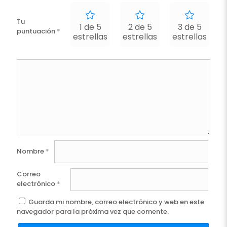
Tu
1 de 5
2 de 5
3 de 5
puntuación
*
estrellas
estrellas
estrellas
e
Nombre
*
Correo
electrónico
*
Guarda mi nombre, correo electrónico y web en este
navegador para la próxima vez que comente.