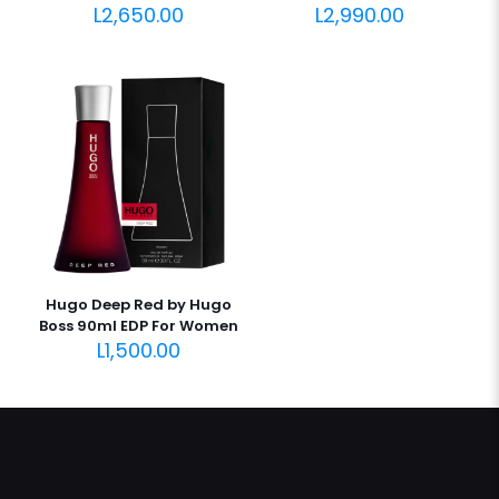
L
2,650.00
L
2,990.00
Hugo Deep Red by Hugo
Boss 90ml EDP For Women
L
1,500.00