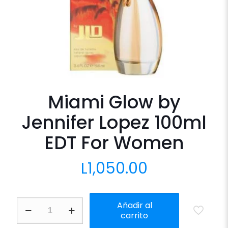
Miami Glow by
Jennifer Lopez 100ml
EDT For Women
L
1,050.00
Miami
Añadir al
Glow
carrito
by