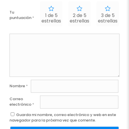
Tu
1 de 5
2 de 5
3 de 5
puntuación
*
estrellas
estrellas
estrellas
e
Nombre
*
Correo
electrónico
*
Guarda mi nombre, correo electrónico y web en este
navegador para la próxima vez que comente.