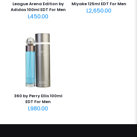
League Arena Edition by
Miyake 125ml EDT For Men
Adidas 100ml EDT For Men
L
2,650.00
L
450.00
360 by Perry Ellis 100ml
EDT For Men
L
980.00