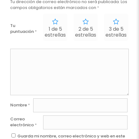
Tu dirección de correo electrónico no será publicada.
Los
campos obligatorios están marcados con
*
Tu
1 de 5
2 de 5
3 de 5
puntuación
*
estrellas
estrellas
estrellas
e
Nombre
*
Correo
electrónico
*
Guarda mi nombre, correo electrónico y web en este