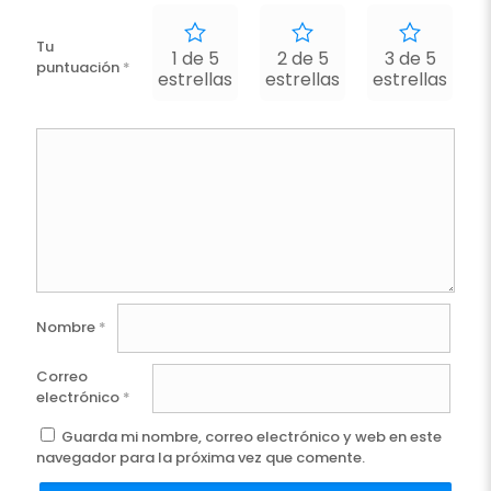
Tu
1 de 5
2 de 5
3 de 5
puntuación
*
estrellas
estrellas
estrellas
e
Nombre
*
Correo
electrónico
*
Guarda mi nombre, correo electrónico y web en este
navegador para la próxima vez que comente.