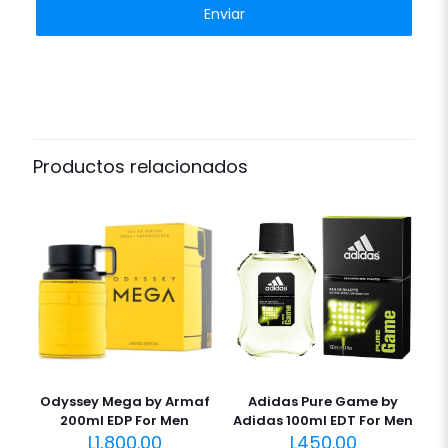
Productos relacionados
Odyssey Mega by Armaf
Adidas Pure Game by
200ml EDP For Men
Adidas 100ml EDT For Men
L
1,800.00
L
450.00