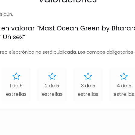
s aún.
o en valorar “Mast Ocean Green by Bhara
 Unisex”
rreo electrónico no será publicada.
Los campos obligatorios
1 de 5
2 de 5
3 de 5
4 de 5
estrellas
estrellas
estrellas
estrellas