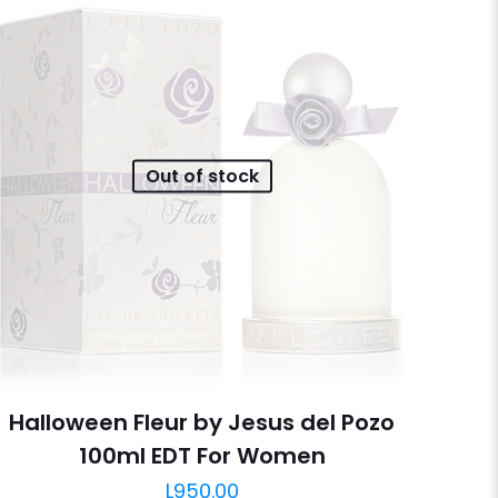
Out of stock
Halloween Fleur by Jesus del Pozo
100ml EDT For Women
L
950.00