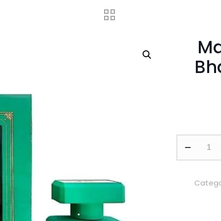
Ma
Bh
Mast
Ocean
Green
by
Catego
Bharara
Beauty