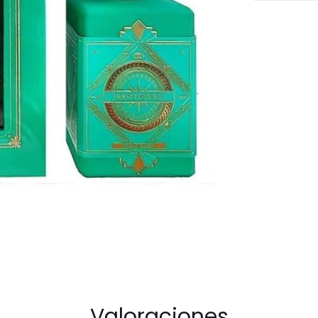
100ml
EDP
For
Unisex
cantidad
Valoraciones