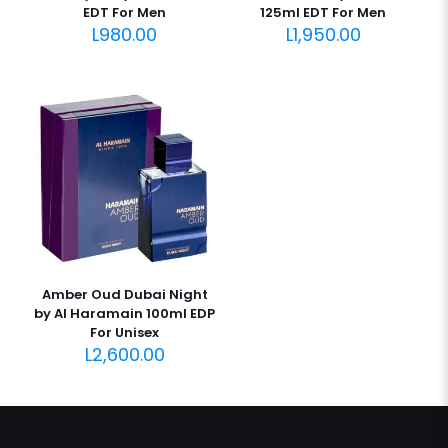
EDT For Men
125ml EDT For Men
L
980.00
L
1,950.00
Amber Oud Dubai Night
by Al Haramain 100ml EDP
For Unisex
L
2,600.00