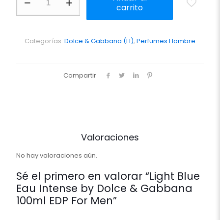
Blue
carrito
Eau
Intense
by
Dolce
Categorías:
Dolce & Gabbana (H)
,
Perfumes Hombre
&
Gabbana
100ml
Compartir
EDP
For
Men
cantidad
Valoraciones
No hay valoraciones aún.
Sé el primero en valorar “Light Blue
Eau Intense by Dolce & Gabbana
100ml EDP For Men”