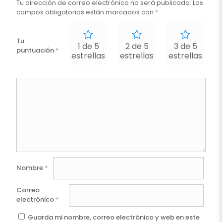
Tu dirección de correo electrónico no será publicada.
Los
campos obligatorios están marcados con
*
Tu
1 de 5
2 de 5
3 de 5
puntuación
*
estrellas
estrellas
estrellas
e
Nombre
*
Correo
electrónico
*
Guarda mi nombre, correo electrónico y web en este