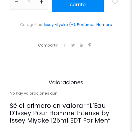
D'Issey
carrito
Pour
Homme
Intense
by
Categorías:
Issey Miyake (H)
,
Perfumes Hombre
Issey
Miyake
125ml
Compartir
EDT
For
Men
cantidad
Valoraciones
No hay valoraciones aún.
Sé el primero en valorar “L’Eau
D’Issey Pour Homme Intense by
Issey Miyake 125ml EDT For Men”