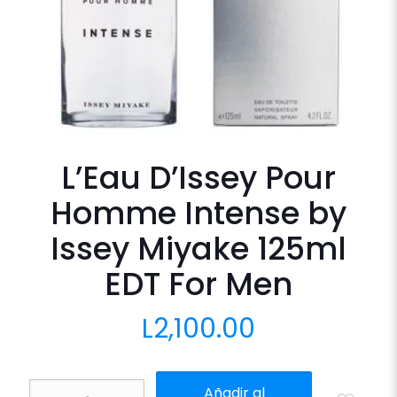
L’Eau D’Issey Pour
Homme Intense by
Issey Miyake 125ml
EDT For Men
L
2,100.00
L'Eau
Añadir al