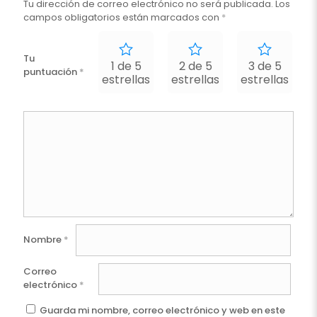
Tu dirección de correo electrónico no será publicada.
Los
campos obligatorios están marcados con
*
Tu
1 de 5
2 de 5
3 de 5
puntuación
*
estrellas
estrellas
estrellas
e
Nombre
*
Correo
electrónico
*
Guarda mi nombre, correo electrónico y web en este