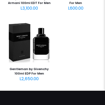
Armani 100ml EDT For Men
For Men
L
3,100.00
L
600.00
Gentleman by Givenchy
100ml EDP For Men
L
2,650.00