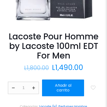
Lacoste Pour Homme
by Lacoste 100ml EDT
For Men
El
El
L
1,490.00
L
1,800.00
precio
precio
original
actual
Lacoste
Añadir al
era:
es:
Pour
carrito
Homme
L1,800.00.
L1,490.
by
Lacoste
100ml
Categorías:
Lacoste (H)
,
Perfumes Hombre