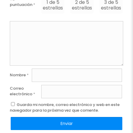
1 de 5
2 de 5
3 de 5
puntuación
*
estrellas
estrellas
estrellas
e
Nombre
*
Correo
electrónico
*
Guarda mi nombre, correo electrónico y web en este
navegador para la próxima vez que comente.