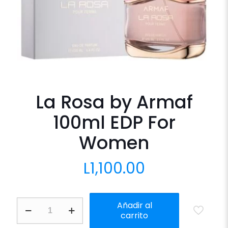
La Rosa by Armaf
100ml EDP For
Women
L
1,100.00
La
Añadir al
Rosa
carrito
by