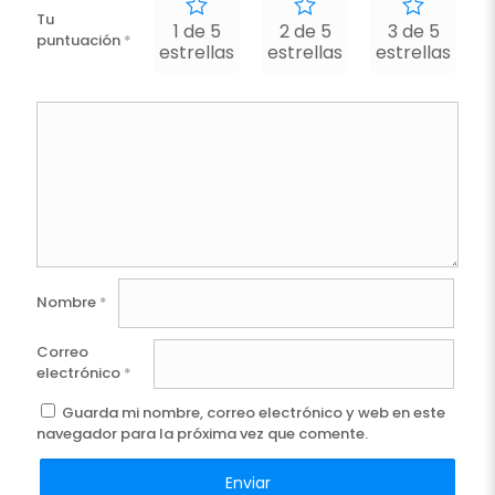
Tu
1 de 5
2 de 5
3 de 5
puntuación
*
estrellas
estrellas
estrellas
e
Nombre
*
Correo
electrónico
*
Guarda mi nombre, correo electrónico y web en este
navegador para la próxima vez que comente.