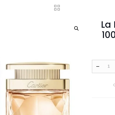
La 
10
La
Panthere
by
Cartier
100ml
EDP
For
Women