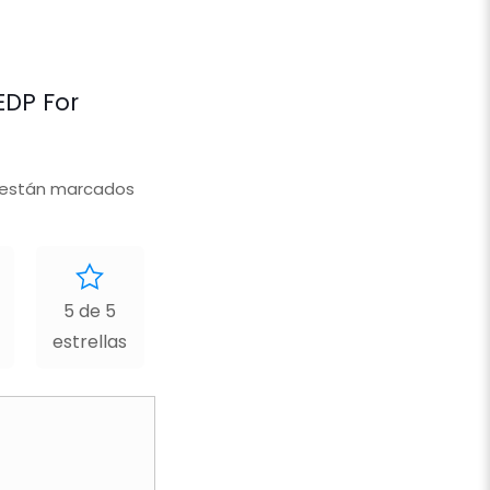
EDP For
 están marcados
5 de 5
estrellas