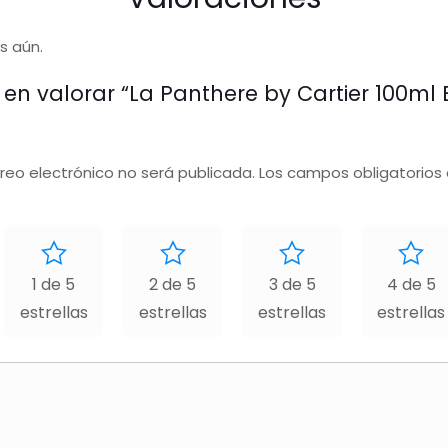
s aún.
 en valorar “La Panthere by Cartier 100ml 
rreo electrónico no será publicada.
Los campos obligatorios
1 de 5
2 de 5
3 de 5
4 de 5
estrellas
estrellas
estrellas
estrellas