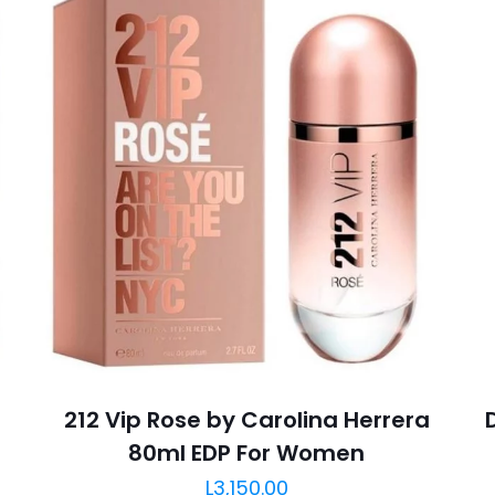
212 Vip Rose by Carolina Herrera
80ml EDP For Women
L
3,150.00