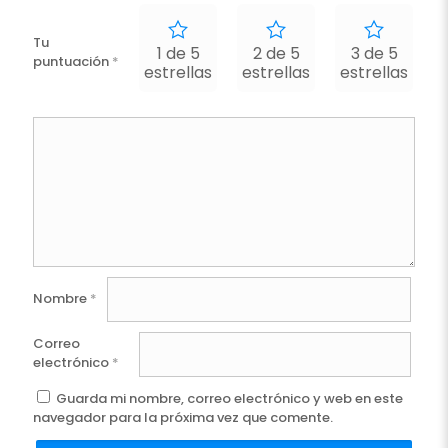
Tu
1 de 5
2 de 5
3 de 5
puntuación
*
estrellas
estrellas
estrellas
e
Nombre
*
Correo
electrónico
*
Guarda mi nombre, correo electrónico y web en este
navegador para la próxima vez que comente.