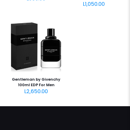
L
1,050.00
Gentleman by Givenchy
100ml EDP For Men
L
2,650.00