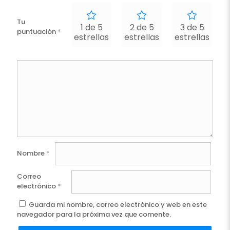
Tu
1 de 5
2 de 5
3 de 5
puntuación
*
estrellas
estrellas
estrellas
e
Nombre
*
Correo
electrónico
*
Guarda mi nombre, correo electrónico y web en este
navegador para la próxima vez que comente.