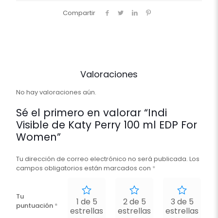
Compartir
Valoraciones
No hay valoraciones aún.
Sé el primero en valorar “Indi
Visible de Katy Perry 100 ml EDP For
Women”
Tu dirección de correo electrónico no será publicada.
Los
campos obligatorios están marcados con
*
Tu
1 de 5
2 de 5
3 de 5
puntuación
*
estrellas
estrellas
estrellas
e