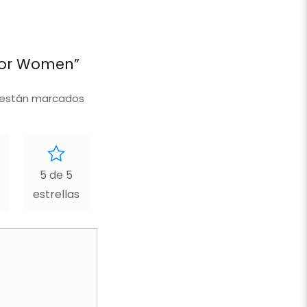
 For Women”
 están marcados
5 de 5
estrellas