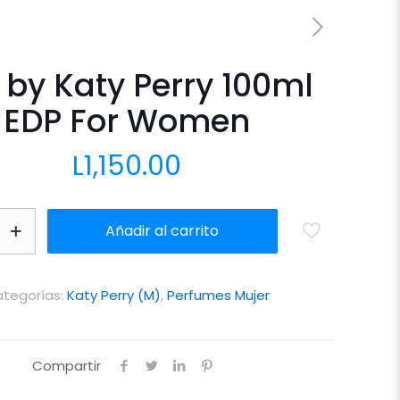
i by Katy Perry 100ml
EDP For Women
L
1,150.00
Añadir al carrito
tegorías:
Katy Perry (M)
,
Perfumes Mujer
Compartir