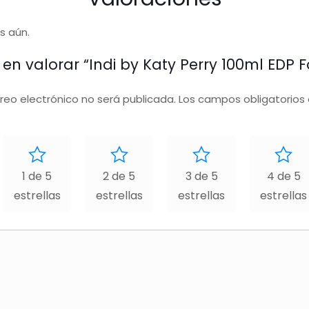
s aún.
 en valorar “Indi by Katy Perry 100ml EDP
rreo electrónico no será publicada.
Los campos obligatorios
1 de 5
2 de 5
3 de 5
4 de 5
estrellas
estrellas
estrellas
estrellas