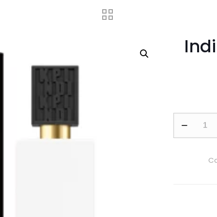
Ind
Indi
by
Katy
Perry
Ca
100ml
EDP
For
Women