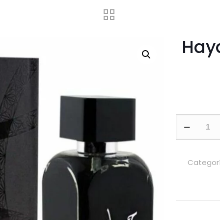
Haya
Hayaati
by
Lattafa
100ml
Categor
EDP
For
Unisex
cantidad