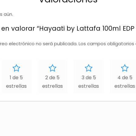
s aún.
 en valorar “Hayaati by Lattafa 100ml EDP 
rreo electrónico no será publicada.
Los campos obligatorios
1 de 5
2 de 5
3 de 5
4 de 5
estrellas
estrellas
estrellas
estrellas