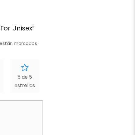
For Unisex”
 están marcados
5 de 5
estrellas