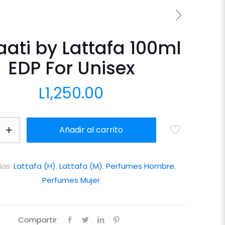
ati by Lattafa 100ml
EDP For Unisex
L
1,250.00
Añadir al carrito
ías:
Lattafa (H)
,
Lattafa (M)
,
Perfumes Hombre
,
Perfumes Mujer
Compartir