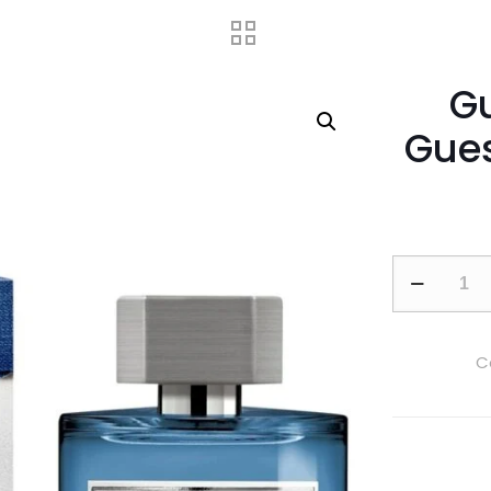
Gu
Gues
Guess
1981
Indigo
by
C
Guess
100ml
EDT
For