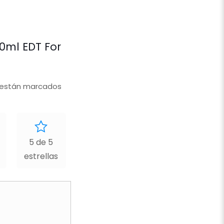
00ml EDT For
 están marcados
5 de 5
estrellas