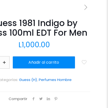
ess 1981 Indigo by
s 100ml EDT For Men
L
1,000.00
Añadir al carrito
ategorías:
Guess (H)
,
Perfumes Hombre
Compartir