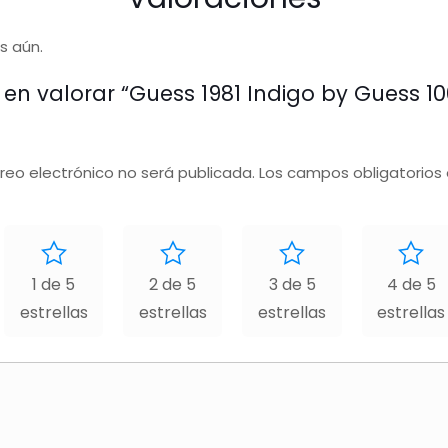
s aún.
 en valorar “Guess 1981 Indigo by Guess 1
rreo electrónico no será publicada.
Los campos obligatorios
1 de 5
2 de 5
3 de 5
4 de 5
estrellas
estrellas
estrellas
estrellas