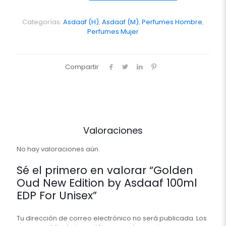
Edition
by
Asdaaf
Categorías:
Asdaaf (H)
,
Asdaaf (M)
,
Perfumes Hombre
,
100ml
Perfumes Mujer
EDP
For
Unisex
Compartir
cantidad
Valoraciones
No hay valoraciones aún.
Sé el primero en valorar “Golden
Oud New Edition by Asdaaf 100ml
EDP For Unisex”
Tu dirección de correo electrónico no será publicada.
Los