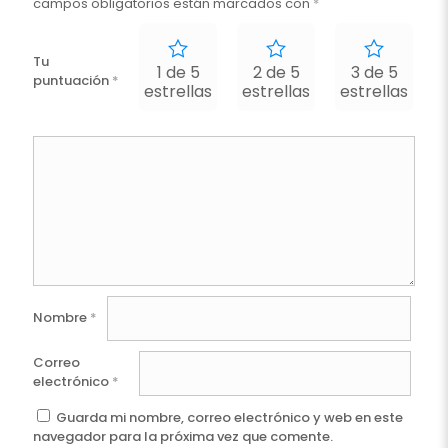
campos obligatorios están marcados con
*
Tu
1 de 5
2 de 5
3 de 5
puntuación
*
estrellas
estrellas
estrellas
e
Nombre
*
Correo
electrónico
*
Guarda mi nombre, correo electrónico y web en este
navegador para la próxima vez que comente.