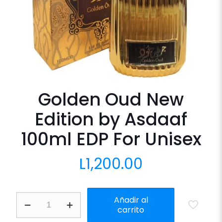
Golden Oud New
Edition by Asdaaf
100ml EDP For Unisex
L
1,200.00
Golden
Añadir al
Oud
carrito
New