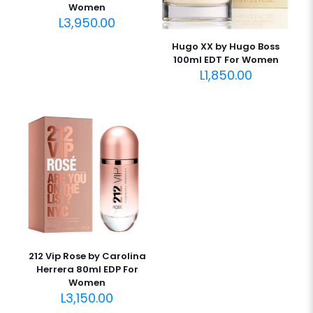
Women
L
3,950.00
Hugo XX by Hugo Boss
100ml EDT For Women
L
1,850.00
212 Vip Rose by Carolina
Herrera 80ml EDP For
Women
L
3,150.00