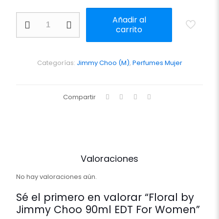
Floral
Añadir al
by
carrito
Jimmy
Choo
90ml
EDT
Categorías:
Jimmy Choo (M)
,
Perfumes Mujer
For
Women
cantidad
Compartir
Valoraciones
No hay valoraciones aún.
Sé el primero en valorar “Floral by
Jimmy Choo 90ml EDT For Women”