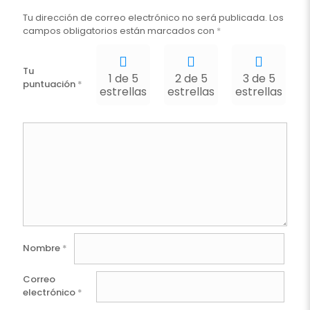
Tu dirección de correo electrónico no será publicada.
Los
campos obligatorios están marcados con
*
Tu
1 de 5
2 de 5
3 de 5
puntuación
*
estrellas
estrellas
estrellas
e
Nombre
*
Correo
electrónico
*