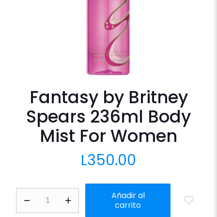
Fantasy by Britney
Spears 236ml Body
Mist For Women
L
350.00
Fantasy
Añadir al
by
carrito
Britney