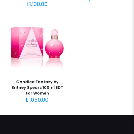
L
1,100.00
Candied Fantasy by
Britney Spears 100ml EDT
For Women
L
1,050.00