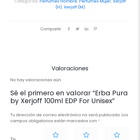
EDP
Categorías:
Perfumes Hombre
,
Perfumes Mujer
,
Xerjoff
For
(H)
,
Xerjoff (M)
Unisex
cantidad
Compartir
Valoraciones
No hay valoraciones aún.
Sé el primero en valorar “Erba Pura
by Xerjoff 100ml EDP For Unisex”
Tu dirección de correo electrónico no será publicada.
Los
campos obligatorios están marcados con
*
Tu