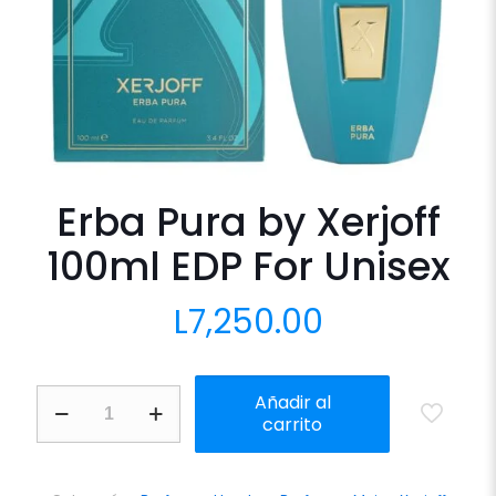
Erba Pura by Xerjoff
100ml EDP For Unisex
L
7,250.00
Erba
Añadir al
Pura
carrito
by
Xerjoff
100ml