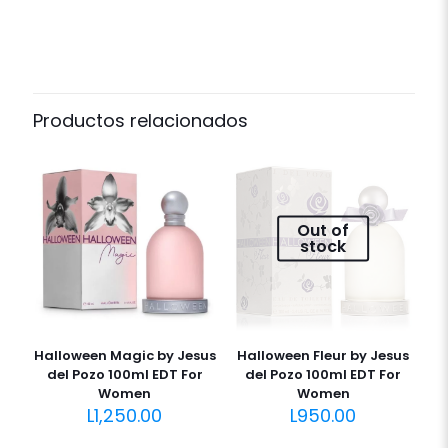
Productos relacionados
Out of
stock
Halloween Magic by Jesus
Halloween Fleur by Jesus
del Pozo 100ml EDT For
del Pozo 100ml EDT For
Women
Women
L
1,250.00
L
950.00