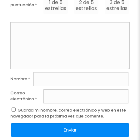
1 de 5
2 de 5
3 de 5
puntuación
*
estrellas
estrellas
estrellas
e
Nombre
*
Correo
electrónico
*
Guarda mi nombre, correo electrónico y web en este
navegador para la próxima vez que comente.