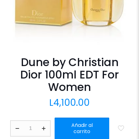
Dune by Christian
Dior 100ml EDT For
Women
L
4,100.00
Dune
Añadir al
by
carrito
Christian