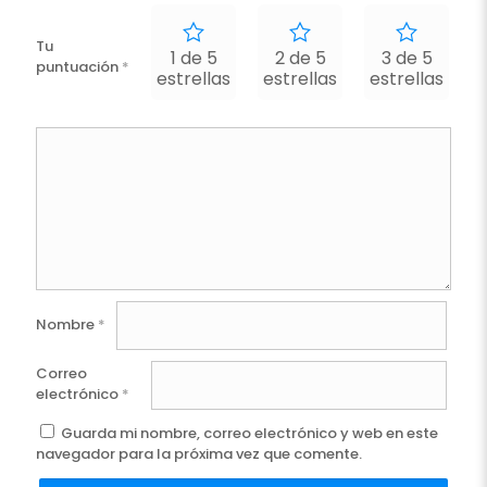
Tu
1 de 5
2 de 5
3 de 5
puntuación
*
estrellas
estrellas
estrellas
e
Nombre
*
Correo
electrónico
*
Guarda mi nombre, correo electrónico y web en este
navegador para la próxima vez que comente.