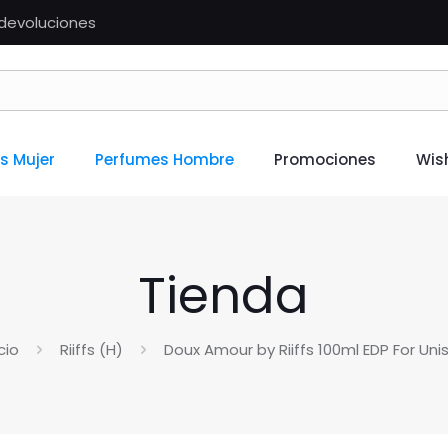
n devoluciones
s Mujer
Perfumes Hombre
Promociones
Wish
Tienda
icio
Riiffs (H)
Doux Amour by Riiffs 100ml EDP For Uni