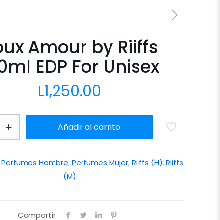
ux Amour by Riiffs
0ml EDP For Unisex
L
1,250.00
Añadir al carrito
:
Perfumes Hombre
,
Perfumes Mujer
,
Riiffs (H)
,
Riiffs
(M)
Compartir