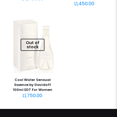
L
1,450.00
Out of
stock
Cool Water Sensual
Essence by Davidoff
100ml EDT For Women
L
1,750.00