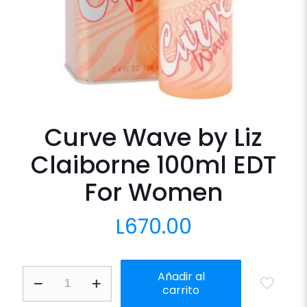
Curve Wave by Liz
Claiborne 100ml EDT
For Women
L
670.00
Curve
Añadir al
Wave
carrito
by