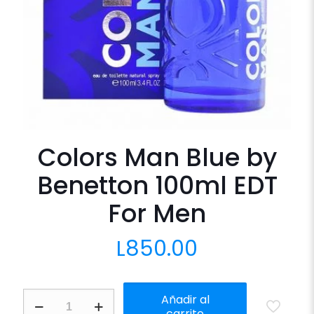
Colors Man Blue by
Benetton 100ml EDT
For Men
L
850.00
Colors
Añadir al
Man
carrito