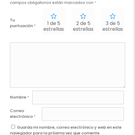
campos obligatorios están marcados con
*
Tu
1 de 5
2 de 5
3 de 5
puntuación
*
estrellas
estrellas
estrellas
e
Nombre
*
Correo
electrónico
*
Guarda mi nombre, correo electrónico y web en este
navegador para la próxima vez que comente.