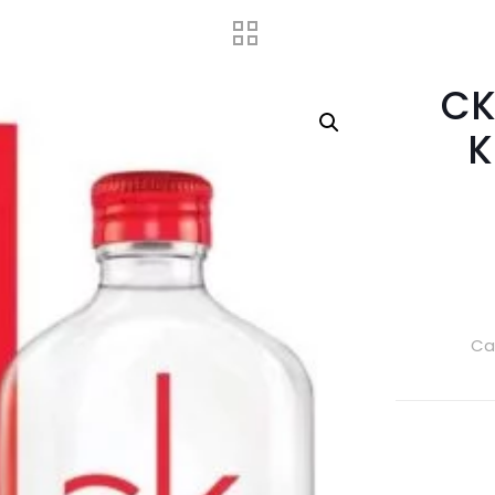
CK
K
Ca