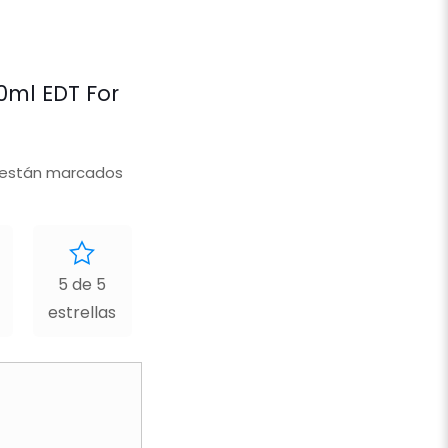
00ml EDT For
 están marcados
5 de 5
estrellas