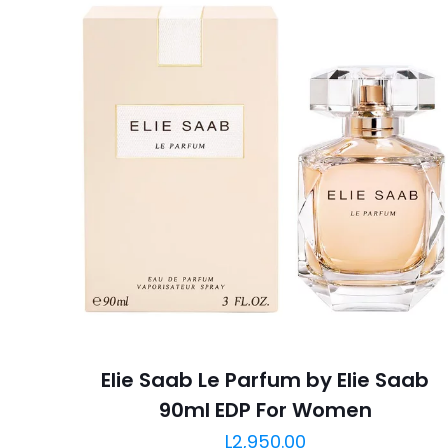
Elie Saab Le Parfum by Elie Saab
90ml EDP For Women
L
2,950.00