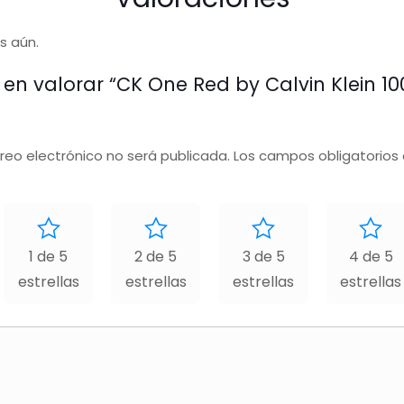
s aún.
 en valorar “CK One Red by Calvin Klein 1
rreo electrónico no será publicada.
Los campos obligatorios
1 de 5
2 de 5
3 de 5
4 de 5
estrellas
estrellas
estrellas
estrellas