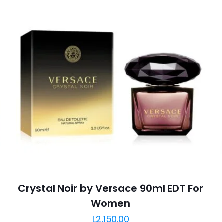
Crystal Noir by Versace 90ml EDT For
Women
L
2,150.00