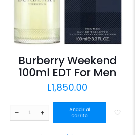
Burberry Weekend
100ml EDT For Men
L
1,850.00
Burberry
Añadir al
Weekend
carrito
100ml
EDT
For