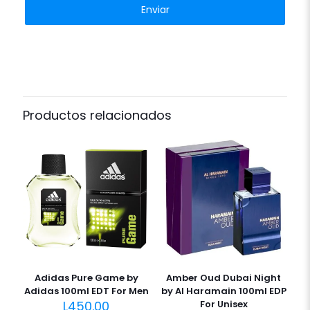
Productos relacionados
Adidas Pure Game by
Amber Oud Dubai Night
Adidas 100ml EDT For Men
by Al Haramain 100ml EDP
L
450.00
For Unisex