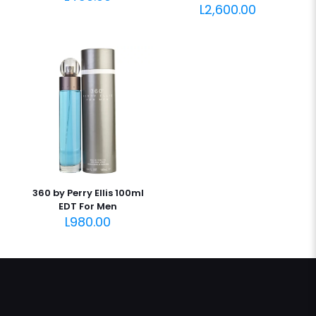
L
2,600.00
360 by Perry Ellis 100ml
EDT For Men
L
980.00