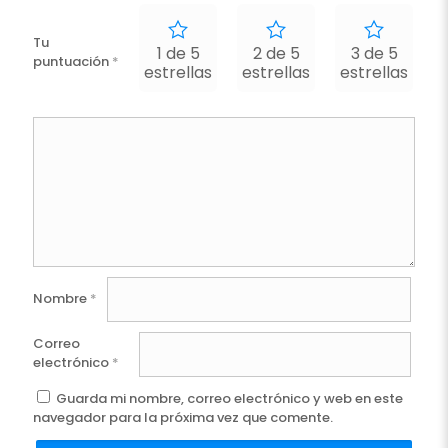
Tu
1 de 5
2 de 5
3 de 5
puntuación
*
estrellas
estrellas
estrellas
e
Nombre
*
Correo
electrónico
*
Guarda mi nombre, correo electrónico y web en este
navegador para la próxima vez que comente.